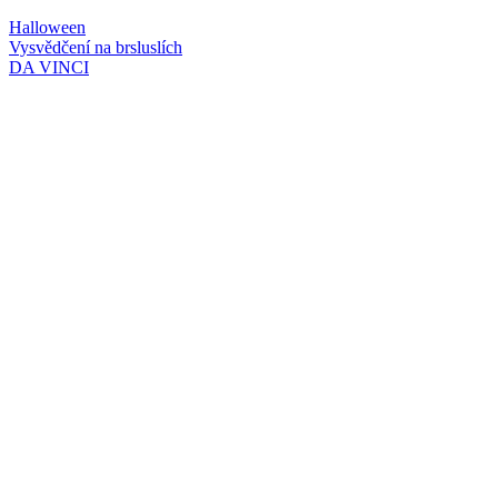
Přejít
Halloween
k
Vysvědčení na brsluslích
obsahu
DA VINCI
g