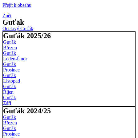
Přejít k obsahu
Zpět
Guťák
Ocelový Guťák
Guťák 2025/26
Guťák
Březen
Guťák
Leden-Únor
Guťák
Prosinec
Guťák
Listopad
Guťák
Říjen
Guťák
Září
Guťák 2024/25
Guťák
Březen
Guťák
Prosinec