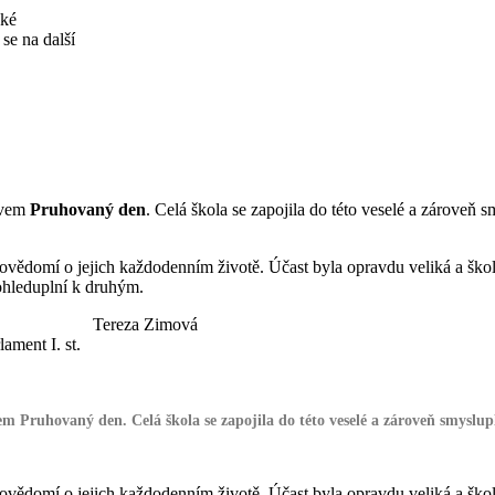
aké
se na další
ázvem
Pruhovaný den
. Celá škola se zapojila do této veselé a zároveň 
ovědomí o jejich každodenním životě. Účast byla opravdu veliká a škol
ohleduplní k druhým.
Tereza Zimová
lament I. st.
vem
Pruhovaný den
. Celá škola se zapojila do této veselé a zároveň smyslu
ovědomí o jejich každodenním životě. Účast byla opravdu veliká a škol