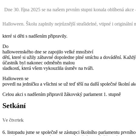
Dne 30. října 2025 se na našem prvním stupni konala oblíbená akce
Halloween. Školu zaplnily nejrůznější strašidelné, vtipné i originální 
které si děti s nadšením připravily.
Do
halloweenského dne se zapojilo velké množství
dětí, které si užily zábavné dopoledne plné smíchu a dovádění. Každý
účastník byl nakonec odměněn malou
sladkostí, která všem vykouzlila úsměv na tváři.
Halloween se
povedl na jedničku a všichni se už teď těší na další společné školní ak
Celou akci s nadšením připravil žákovský parlament 1. stupně
Setkání
Ve čtvrtek
6. listopadu jsme se společně se zástupci školního parlamentu prvníh