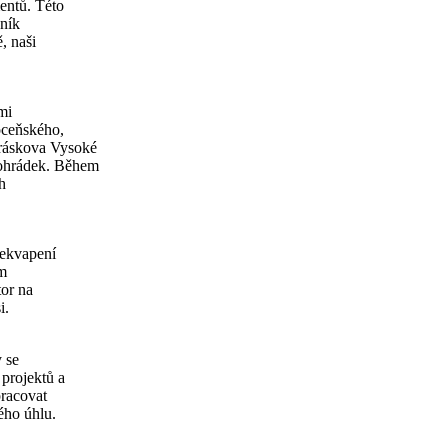
entů. Této
čník
, naši
mi
oceňského,
iráskova Vysoké
rohrádek. Během
h
řekvapení
ám
tor na
i.
 se
projektů a
pracovat
ého úhlu.