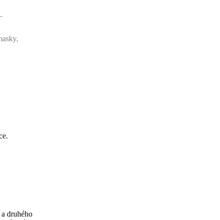
 –
masky,
ce.
o a druhého