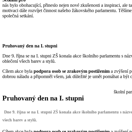
nás bylo obohacující, přineslo nejen nové zkušenosti a inspiraci, ale t
motivaci dále rozvíjet činnost našeho žákovského parlamentu. Těšíme 
společná setkání.
Pruhovaný den na I. stupni
Dne 9. října se na I. stupni ZŠ konala akce školního parlamentu s n
oblečení všech barev a stylů.
Cílem akce byla
podpora osob se zrakovým postižením
a zvýšení p
dobrou náladu a připomněl všem, jak důležité je umět pomáhat a být 
školní par
Pruhovaný den na I. stupni
Dne 9. října se na I. stupni ZŠ konala akce školního parlamentu s náz
všech barev a stylů.
Cílem akce byla
podpora osob se zrakovým postižením
a zvýšení p