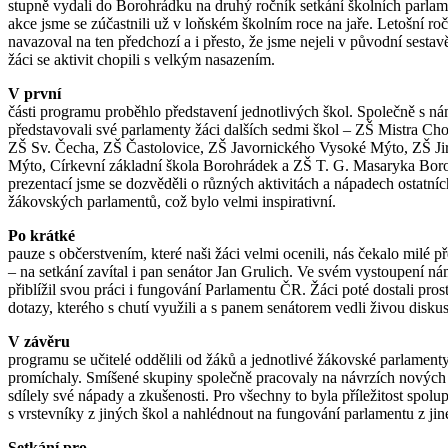
stupně vydali do Borohrádku na druhý ročník setkání školních parlam
akce jsme se zúčastnili už v loňském školním roce na jaře. Letošní ro
navazoval na ten předchozí a i přesto, že jsme nejeli v původní sestavě
žáci se aktivit chopili s velkým nasazením.
V první
části programu proběhlo představení jednotlivých škol. Společně s ná
představovali své parlamenty žáci dalších sedmi škol – ZŠ Mistra Ch
ZŠ Sv. Čecha, ZŠ Častolovice, ZŠ Javornického Vysoké Mýto, ZŠ J
Mýto, Církevní základní škola Borohrádek a ZŠ T. G. Masaryka Bo
prezentací jsme se dozvěděli o různých aktivitách a nápadech ostatníc
žákovských parlamentů, což bylo velmi inspirativní.
Po krátké
pauze s občerstvením, které naši žáci velmi ocenili, nás čekalo milé p
– na setkání zavítal i pan senátor Jan Grulich. Ve svém vystoupení n
přiblížil svou práci i fungování Parlamentu ČR. Žáci poté dostali pros
dotazy, kterého s chutí využili a s panem senátorem vedli živou diskus
V závěru
programu se učitelé oddělili od žáků a jednotlivé žákovské parlamenty
promíchaly. Smíšené skupiny společně pracovaly na návrzích nových 
sdílely své nápady a zkušenosti. Pro všechny to byla příležitost spolu
s vrstevníky z jiných škol a nahlédnout na fungování parlamentu z jin
Setkání pro