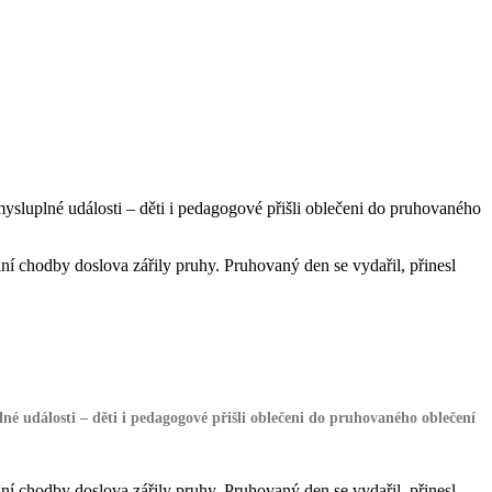
smysluplné události – děti i pedagogové přišli oblečeni do pruhovaného
ní chodby doslova zářily pruhy. Pruhovaný den se vydařil, přinesl
plné události – děti i pedagogové přišli oblečeni do pruhovaného oblečení
ní chodby doslova zářily pruhy. Pruhovaný den se vydařil, přinesl