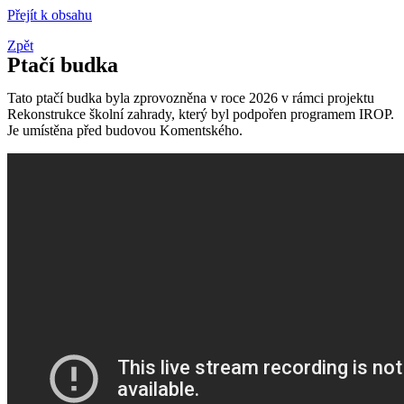
Přejít k obsahu
Zpět
Ptačí budka
Tato ptačí budka byla zprovozněna v roce 2026 v rámci projektu
Rekonstrukce školní zahrady, který byl podpořen programem IROP.
Je umístěna před budovou Komentského.